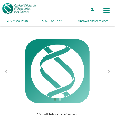
971 20 49 50
620 646 458
info@biobalears.com
Cunill Monjo, Vanesa