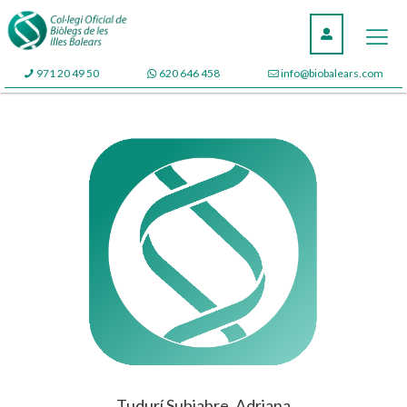
971 20 49 50
620 646 458
info@biobalears.com
Tudurí Subiabre, Adriana