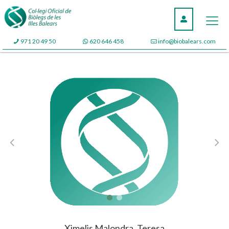
971 20 49 50
620 646 458
info@biobalears.com
Ximelis Malondra, Teresa