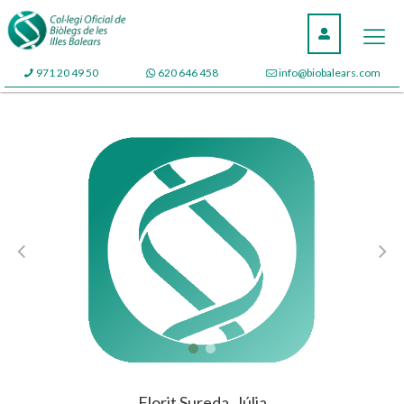
971 20 49 50
620 646 458
info@biobalears.com
Florit Sureda, Júlia