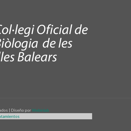
dos | Diseño por
Webinlab
atamientos