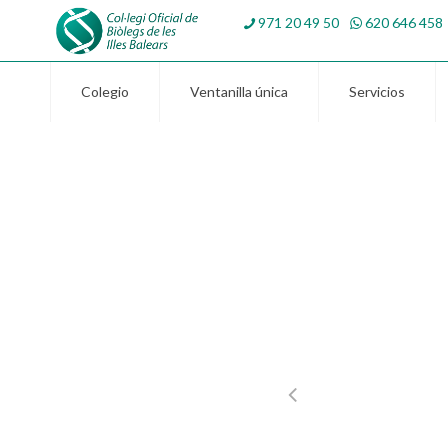
971 20 49 50
620 646 458
Colegio
Ventanilla única
Servicios