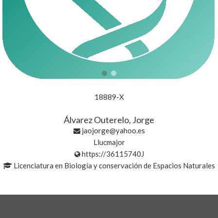
18889-X
Álvarez Outerelo, Jorge
jaojorge@yahoo.es
Llucmajor
https://36115740J
Licenciatura en Biología y conservación de Espacios Naturales