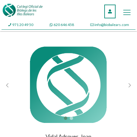
971 20 49 50
620 646 458
info@biobalears.com
Vidal Adrover, Joan