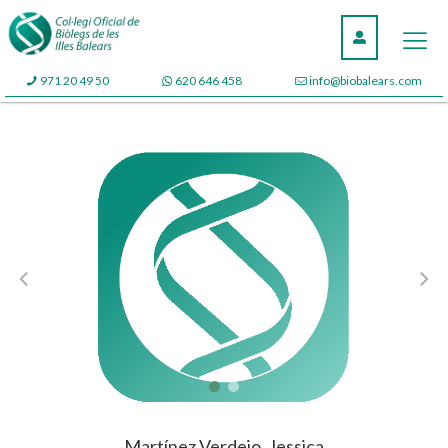
971 20 49 50
620 646 458
info@biobalears.com
Martínez Verdejo, Jessica