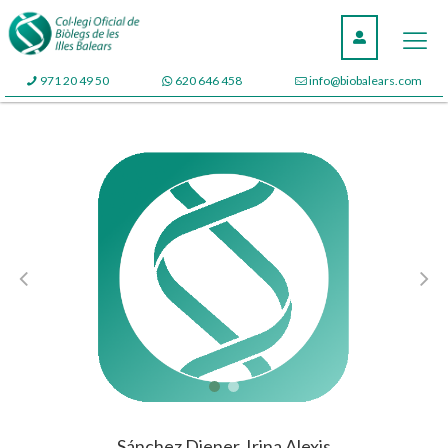
971 20 49 50
620 646 458
info@biobalears.com
Sánchez Diener, Irina Alexis