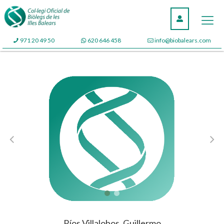
971 20 49 50
620 646 458
info@biobalears.com
Ríos Villalobos, Guillermo