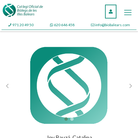
971 20 49 50
620 646 458
info@biobalears.com
Joy Bauzá, Catalina