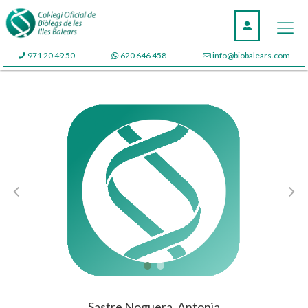
971 20 49 50
620 646 458
info@biobalears.com
Sastre Noguera, Antonia