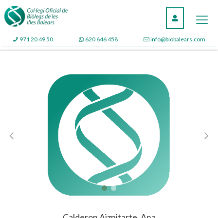
971 20 49 50
620 646 458
info@biobalears.com
Calderon Aizpitarte, Ana